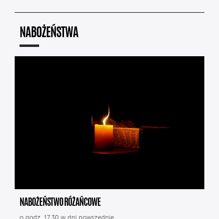
NABOŻEŃSTWA
NABOŻEŃSTWO RÓŻAŃCOWE
o godz. 17.30 w dni powszednie