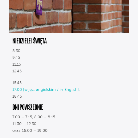
NIEDZIELE I ŚWIĘTA
8.30
9.45
11.15
12.45
15.45
17.00 [w jęz. angielskim / in English]
,
18.45
DNI POWSZEDNIE
7.00 – 7.15, 8.00 – 8.15
11.30 – 12.30
oraz 16.00 – 19.00