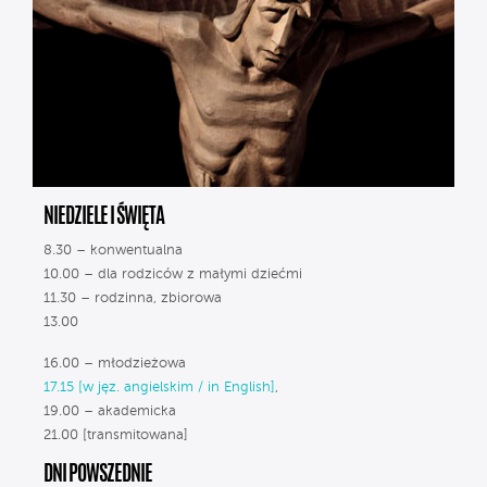
NIEDZIELE I ŚWIĘTA
8.30 – konwentualna
10.00 – dla rodziców z małymi dziećmi
11.30 – rodzinna, zbiorowa
13.00
16.00 – młodzieżowa
17.15 [w jęz. angielskim / in English]
,
19.00 – akademicka
21.00 [transmitowana]
DNI POWSZEDNIE