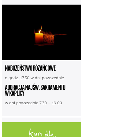
NABOŻEŃSTWO RÓŻAŃCOWE
o godz. 17.30 w dni powszednie
ADORACJA NAJŚW. SAKRAMENTU
W KAPLICY
w dni powszednie 7.30 – 19.00