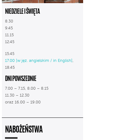
NIEDZIELE I ŚWIĘTA
8.30
9.45
11.15
12.45
15.45
17.00 [w jęz. angielskim / in English]
,
18.45
DNI POWSZEDNIE
7.00 – 7.15, 8.00 – 8.15
11.30 – 12.30
oraz 16.00 – 19.00
NABOŻEŃSTWA