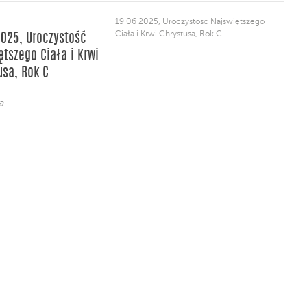
19.06 2025, Uroczystość Najświętszego
Ciała i Krwi Chrystusa, Rok C
2025, Uroczystość
ętszego Ciała i Krwi
usa, Rok C
a