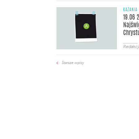
KAZANIA
19.06 
Najświ
Chryst
Redakcj
Starsze wpisy