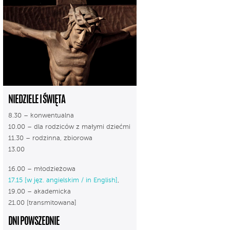
NIEDZIELE I ŚWIĘTA
8.30 – konwentualna
10.00 – dla rodziców z małymi dziećmi
11.30 – rodzinna, zbiorowa
13.00
16.00 – młodzieżowa
17.15 [w jęz. angielskim / in English]
,
19.00 – akademicka
21.00 [transmitowana]
DNI POWSZEDNIE