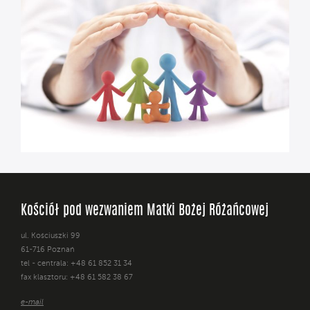
Kościół pod wezwaniem Matki Bożej Różańcowej
ul. Kościuszki 99
61-716 Poznań
tel - centrala: +48 61 852 31 34
fax klasztoru: +48 61 582 38 67
e-mail