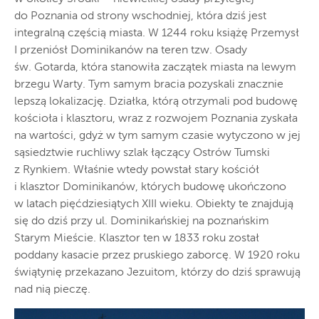
do Poznania od strony wschodniej, która dziś jest
integralną częścią miasta. W 1244 roku książę Przemysł
I przeniósł Dominikanów na teren tzw. Osady
św. Gotarda, która stanowiła zaczątek miasta na lewym
brzegu Warty. Tym samym bracia pozyskali znacznie
lepszą lokalizację. Działka, którą otrzymali pod budowę
kościoła i klasztoru, wraz z rozwojem Poznania zyskała
na wartości, gdyż w tym samym czasie wytyczono w jej
sąsiedztwie ruchliwy szlak łączący Ostrów Tumski
z Rynkiem. Właśnie wtedy powstał stary kościół
i klasztor Dominikanów, których budowę ukończono
w latach pięćdziesiątych XIII wieku. Obiekty te znajdują
się do dziś przy ul. Dominikańskiej na poznańskim
Starym Mieście. Klasztor ten w 1833 roku został
poddany kasacie przez pruskiego zaborcę. W 1920 roku
świątynię przekazano Jezuitom, którzy do dziś sprawują
nad nią pieczę.