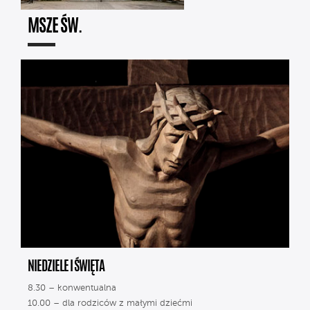
MSZE ŚW.
NIEDZIELE I ŚWIĘTA
8.30 – konwentualna
10.00 – dla rodziców z małymi dziećmi