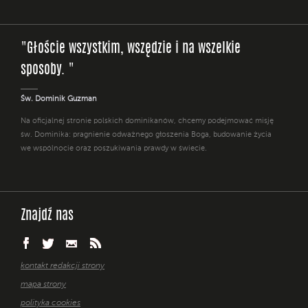
"Głoście wszystkim, wszędzie i na wszelkie
sposoby. "
Św. Dominik Guzman
Na oficjalnej stronie polskich dominikanów, chcemy podejmować misję
św. Dominika: pragnienie odważnego głoszenia Boga, budowanie życia
we wspólnocie oraz poszukiwania prawdy w świecie.
Znajdź nas
kontakt redakcji strony
mapa strony
polityka cookies