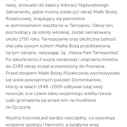
nawy, prowadzi do kaplicy Adoracji Najświętszego
Sakramentu, gdzie można zobaczyć obraz Matki Bożej
Różańcowej, znajdujący się pierwotnie
w dominikańskim klasztorze w Tarnopolu. Obraz ten,
pochodzący ze szkoły włoskiej, został namalowany
około 1750 roku. Tarnopolanie oraz okoliczna ludność
otaczała żywym kultem Matkę Bożą przedstawioną
na tym obrazie, nazywając Ją: „Nasza Pani Tarnopolska”.
Po zakończeniu II wojny światowej i włączeniu Kresów
do ZSRR obraz został przewieziony do Poznania.
Przed obrazem Matki Bożej Różańcowej wychowywało
się wiele powojennych pokoleń Dominikanów,
którzy w latach 1948–2009 odbywali tutaj swój
nowicjat, a w czasie stanu wojennego wielka rzesza
ludzi gromadziła się przed nim na modlitwie
za Ojczyznę.
Wystrój kościoła jest bardzo oszczędny, co wywołuje
wrażenie spokoju i harmonii, a świątynia wraz