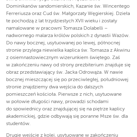
Dominikanów sandomierskich, Kazanie św. Wincentego
Ferreriusza oraz Cud św. Małgorzaty Węgierskiej. Dzieła
te pochodzą z lat trzydziestych XVII wieku i zostały
namalowane w pracowni Tomasza Dolabelli –
nadwornego malarza królów polskich z dynastii Wazów.
Do nawy bocznej, usytuowanej po lewej, północnej
stronie przylega niewielka kaplica św. Tomasza z Akwinu
z osiemnastowiecznym wizerunkiem świętego. Zaś
w zakończeniu nawy od strony prezbiterium znajduje się
obraz przedstawiający św. Jacka Odrowąża. W nawie
bocznej mieszczącej się po przeciwległej, południowej
stronie znajdziemy dwa wejścia do dalszych
pomieszczeń kościoła. Pierwsze z nich, usytuowane
w połowie długości nawy, prowadzi schodami
do spowiednicy oraz znajdującej się na piętrze kaplicy
akademickiej, gdzie odbywają się poranne Msze św. dla
studentów.
Drugie wejście z kolei, usytuowane w zakończeniu