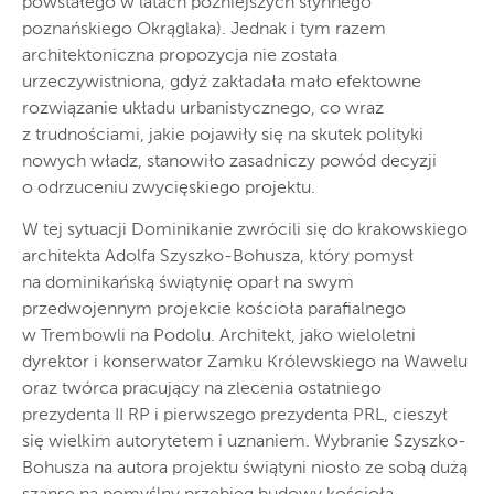
powstałego w latach późniejszych słynnego
poznańskiego Okrąglaka). Jednak i tym razem
architektoniczna propozycja nie została
urzeczywistniona, gdyż zakładała mało efektowne
rozwiązanie układu urbanistycznego, co wraz
z trudnościami, jakie pojawiły się na skutek polityki
nowych władz, stanowiło zasadniczy powód decyzji
o odrzuceniu zwycięskiego projektu.
W tej sytuacji Dominikanie zwrócili się do krakowskiego
architekta Adolfa Szyszko-Bohusza, który pomysł
na dominikańską świątynię oparł na swym
przedwojennym projekcie kościoła parafialnego
w Trembowli na Podolu. Architekt, jako wieloletni
dyrektor i konserwator Zamku Królewskiego na Wawelu
oraz twórca pracujący na zlecenia ostatniego
prezydenta II RP i pierwszego prezydenta PRL, cieszył
się wielkim autorytetem i uznaniem. Wybranie Szyszko-
Bohusza na autora projektu świątyni niosło ze sobą dużą