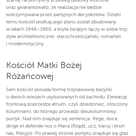
szansę na pomyślny przebieg budowy kościoła
oraz gwarantowało, że realizacja nie będzie
wstrzymywana przez partyjnych decydentów. Dzięki
temu kościół podług jego planu został zbudowany
w latach 1948–1960, a bryła świątyni łączy w sobie trzy
style architektoniczne: starochrześcijański, romański
i modernistyczny.
Kościół Matki Bożej
Różańcowej
Sam kościół posiada formę trójnawowej bazyliki
o dwóch wieżach usytuowanych od zachodu. Elewację
frontową poprzedza atrium, czyli dziedziniec, otoczony
kolumnami, do którego prowadzi dwukolumnowy
portyk. Nad nim znajduje się sentencja: Rege, doce,
dirige et defende nos o Maria (Rządź, ucz, kieruj i broń
nas, Maryjo). Po prawej stronie portyku znajduje się głaz