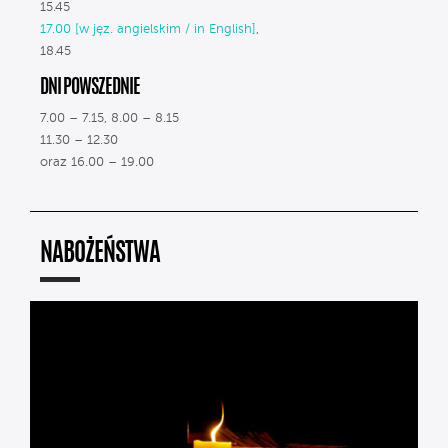
15.45
17.00 [w jęz. angielskim / in English]
,
18.45
DNI POWSZEDNIE
7.00 – 7.15, 8.00 – 8.15
11.30 – 12.30
oraz 16.00 – 19.00
NABOŻEŃSTWA