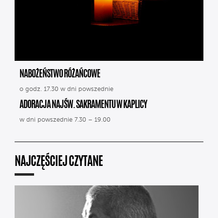
NABOŻEŃSTWO RÓŻAŃCOWE
o godz. 17.30 w dni powszednie
ADORACJA NAJŚW. SAKRAMENTU W KAPLICY
w dni powszednie 7.30 – 19.00
NAJCZĘŚCIEJ CZYTANE