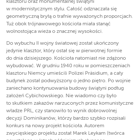
klasztoru oraz monumentalnej świątyni
w modernistycznym stylu. Całość odznaczała się
geometryczną bryłą o trafnie wyważonych proporcjach.
Tuż obok trójnawowego kościoła miała stanąć
wolnostojąca wieża o znacznej wysokości.
Do wybuchu II wojny światowej został ukończony
jedynie klasztor, który ostał się w pierwotnej formie
do dnia dzisiejszego. Kościoła natomiast nie zdążono
wybudować. W grudniu 1940 roku w pomieszczeniach
klasztoru Niemcy umieścili Polizei Präsidium, a cały
budynek został podwyższony o jedno piętro. Po wojnie
zaniechano kontynuowania budowy świątyni podług
założeń Cybichowskiego. Nie wiadomo czy było
to skutkiem zakazów narzuconych przez komunistyczne
władze PRL, czy stanowiło to wynik dobrowolnej
decyzji Dominikanów, którzy bardzo szybko rozpisali
konkurs na nowy projekt kościoła. Autorem
zwycięskiego projektu został Marek Leykam (twórca