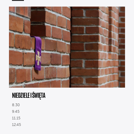
NIEDZIELE I ŚWIĘTA
8.30
9.45
11.15
12.45