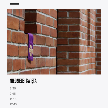
NIEDZIELE I ŚWIĘTA
8.30
9.45
11.15
12.45