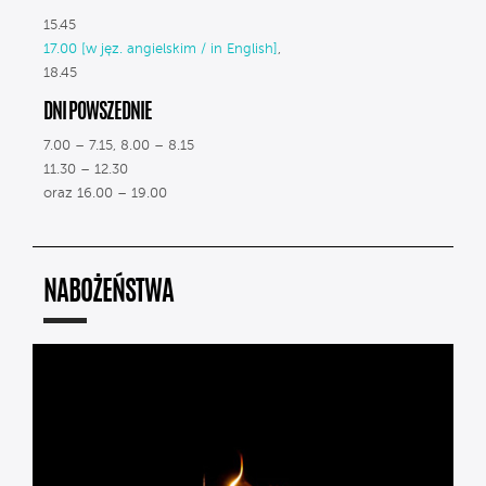
15.45
17.00 [w jęz. angielskim / in English]
,
18.45
DNI POWSZEDNIE
7.00 – 7.15, 8.00 – 8.15
11.30 – 12.30
oraz 16.00 – 19.00
NABOŻEŃSTWA