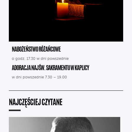
NABOŻEŃSTWO RÓŻAŃCOWE
o godz. 17.30 w dni powszednie
ADORACJA NAJŚW. SAKRAMENTU W KAPLICY
w dni powszednie 7.30 – 19.00
NAJCZĘŚCIEJ CZYTANE