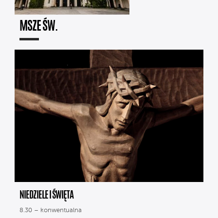
MSZE ŚW.
NIEDZIELE I ŚWIĘTA
8.30 – konwentualna