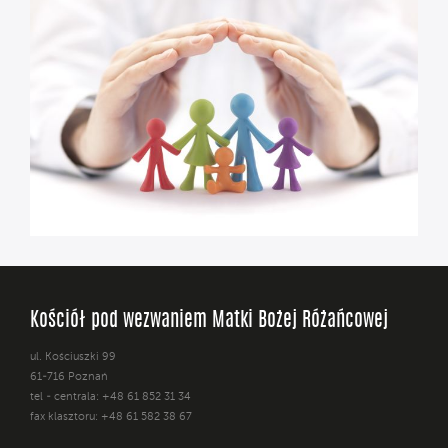
Kościół pod wezwaniem Matki Bożej Różańcowej
ul. Kościuszki 99
61-716 Poznań
tel - centrala: +48 61 852 31 34
fax klasztoru: +48 61 582 38 67