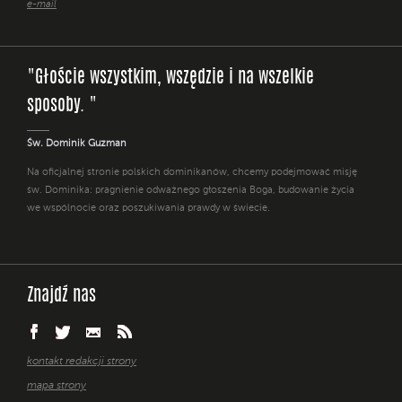
e-mail
"Głoście wszystkim, wszędzie i na wszelkie
sposoby. "
Św. Dominik Guzman
Na oficjalnej stronie polskich dominikanów, chcemy podejmować misję
św. Dominika: pragnienie odważnego głoszenia Boga, budowanie życia
we wspólnocie oraz poszukiwania prawdy w świecie.
Znajdź nas
kontakt redakcji strony
mapa strony