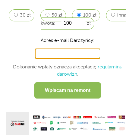
30 zł
50 zł
100 zł
inna
kwota:
zł
Adres e-mail Darczyńcy:
Dokonanie wpłaty oznacza akceptację
regulaminu
darowizn
.
Wpłacam na remont