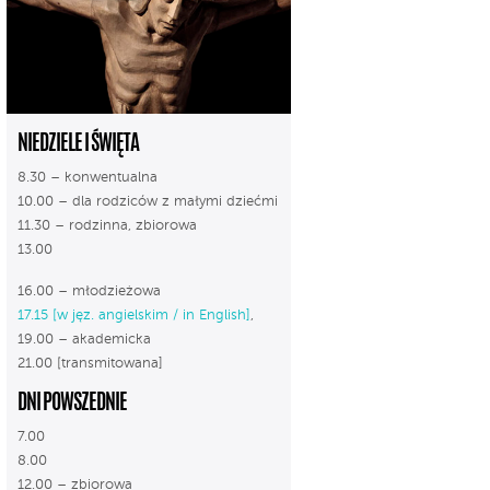
NIEDZIELE I ŚWIĘTA
8.30 – konwentualna
10.00 – dla rodziców z małymi dziećmi
11.30 – rodzinna, zbiorowa
13.00
16.00 – młodzieżowa
17.15 [w jęz. angielskim / in English]
,
19.00 – akademicka
21.00 [transmitowana]
DNI POWSZEDNIE
7.00
8.00
12.00 – zbiorowa