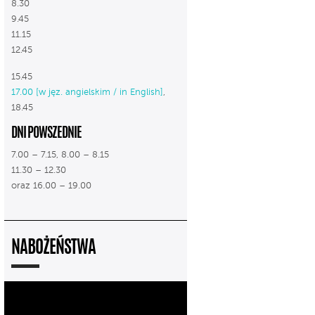
8.30
9.45
11.15
12.45
15.45
17.00 [w jęz. angielskim / in English]
,
18.45
DNI POWSZEDNIE
7.00 – 7.15, 8.00 – 8.15
11.30 – 12.30
oraz 16.00 – 19.00
NABOŻEŃSTWA