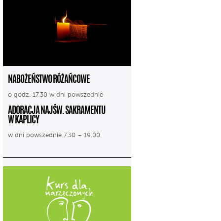
NABOŻEŃSTWO RÓŻAŃCOWE
o godz. 17.30 w dni powszednie
ADORACJA NAJŚW. SAKRAMENTU
W KAPLICY
w dni powszednie 7.30 – 19.00