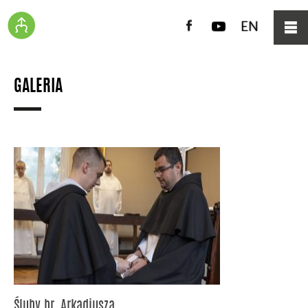
Facebook
YouTube
EN
GALERIA
Śluby br. Arkadiusza