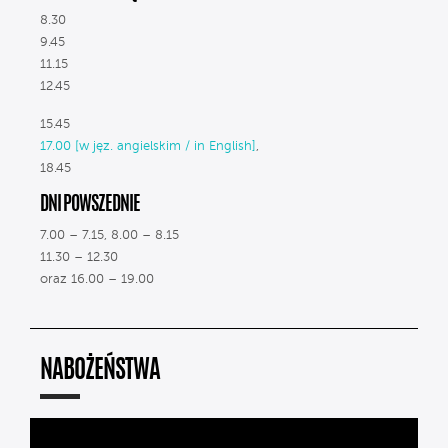
8.30
9.45
11.15
12.45
15.45
17.00 [w jęz. angielskim / in English]
,
18.45
DNI POWSZEDNIE
7.00 – 7.15, 8.00 – 8.15
11.30 – 12.30
oraz 16.00 – 19.00
NABOŻEŃSTWA