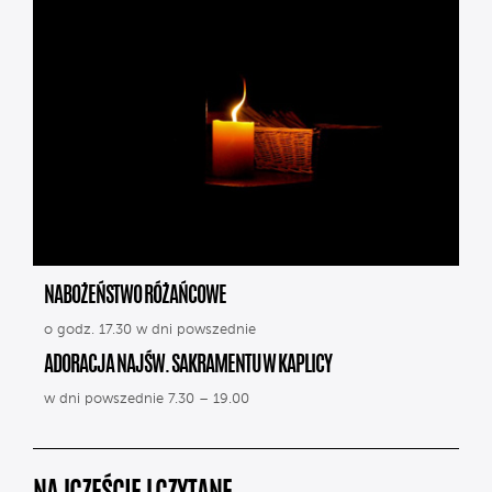
NABOŻEŃSTWO RÓŻAŃCOWE
o godz. 17.30 w dni powszednie
ADORACJA NAJŚW. SAKRAMENTU W KAPLICY
w dni powszednie 7.30 – 19.00