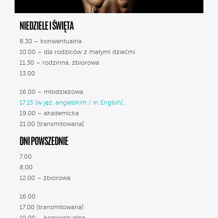
NIEDZIELE I ŚWIĘTA
8.30 – konwentualna
10.00 – dla rodziców z małymi dziećmi
11.30 – rodzinna, zbiorowa
13.00
16.00 – młodzieżowa
17.15 [w jęz. angielskim / in English]
,
19.00 – akademicka
21.00 [transmitowana]
DNI POWSZEDNIE
7.00
8.00
12.00 – zbiorowa
16.00
17.00 [transmitowana]