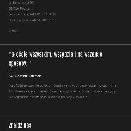
ul. Kościuszki 99
61-716 Poznań
tel - centrala: +48 61 852 31 34
fax klasztoru: +48 61 582 38 67
e-mail
"Głoście wszystkim, wszędzie i na wszelkie
sposoby. "
Św. Dominik Guzman
Na oficjalnej stronie polskich dominikanów, chcemy podejmować misję
św. Dominika: pragnienie odważnego głoszenia Boga, budowanie życia
we wspólnocie oraz poszukiwania prawdy w świecie.
Znajdź nas