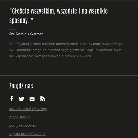
"Głoście wszystkim, wszędzie i na wszelkie
sposoby. "
Św. Dominik Guzman
Na oficjalnej stronie polskich dominikanów, chcemy podejmować misję
św. Dominika: pragnienie odważnego głoszenia Boga, budowanie życia
we wspólnocie oraz poszukiwania prawdy w świecie.
Znajdź nas
kontakt redakcji strony
mapa strony
polityka cookies
reguła dominikanie.pl