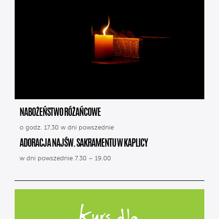
NABOŻEŃSTWO RÓŻAŃCOWE
o godz. 17.30 w dni powszednie
ADORACJA NAJŚW. SAKRAMENTU W KAPLICY
w dni powszednie 7.30 – 19.00