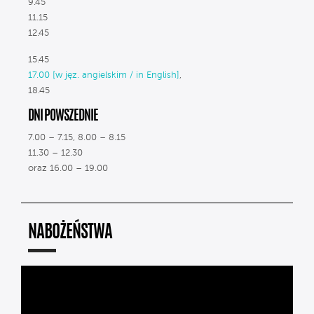
9.45
11.15
12.45
15.45
17.00 [w jęz. angielskim / in English]
,
18.45
DNI POWSZEDNIE
7.00 – 7.15, 8.00 – 8.15
11.30 – 12.30
oraz 16.00 – 19.00
NABOŻEŃSTWA