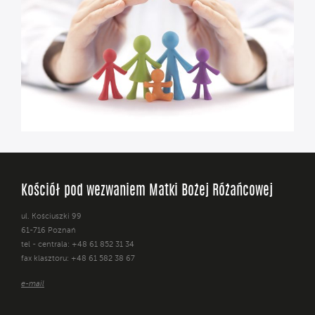
Kościół pod wezwaniem Matki Bożej Różańcowej
ul. Kościuszki 99
61-716 Poznań
tel - centrala: +48 61 852 31 34
fax klasztoru: +48 61 582 38 67
e-mail