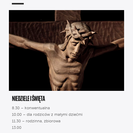
NIEDZIELE I ŚWIĘTA
8.30 – konwentualna
10.00 – dla rodziców z małymi dziećmi
11.30 – rodzinna, zbiorowa
13.00