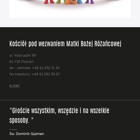
Kościół pod wezwaniem Matki Bożej Różańcowej
ul. Kościuszki 99
61-716 Poznań
tel - centrala: +48 61 852 31 34
fax klasztoru: +48 61 582 38 67
e-mail
"Głoście wszystkim, wszędzie i na wszelkie
sposoby. "
Św. Dominik Guzman