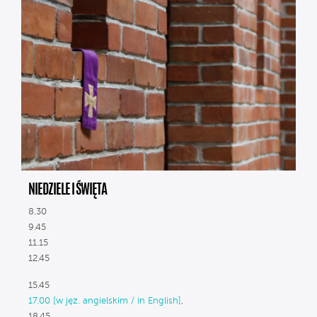
NIEDZIELE I ŚWIĘTA
8.30
9.45
11.15
12.45
15.45
17.00 [w jęz. angielskim / in English]
,
18.45