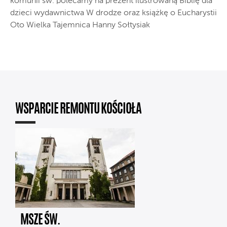
komunii św. polecamy na prezent ilustrowaną Biblię dla
dzieci wydawnictwa W drodze oraz książkę o Eucharystii
Oto Wielka Tajemnica Hanny Sołtysiak
WSPARCIE REMONTU KOŚCIOŁA
MSZE ŚW.