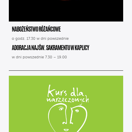
NABOŻEŃSTWO RÓŻAŃCOWE
o godz. 17.30 w dni powszednie
ADORACJA NAJŚW. SAKRAMENTU W KAPLICY
w dni powszednie 7.30 – 19.00