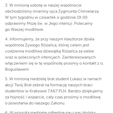
3. W minioną sobotę w naszej wspólnocie
obchodziliśmy imieniny ojca Zygmunta Chmielarza.
W tym tygodniu w czwartek o godzinie 19:00
odprawimy Mszę św. w Jego intencji. Polecamy
go Waszej modlitwie.
4. Informujemy, że przy naszym klasztorze działa
wspólnota Żywego Różańca, której celem jest
codzienna modlitwa dziesiątką Różańca za siebie
oraz w poleconych intencjach. Zainteresowanych
włączeniem się w tę wspólnotę prosimy o kontakt z o.
Bogusławem
5. W minioną niedzielę brat student Łukasz w ramach
akcji Twój Brat zebrał na formację naszych braci
studentów w Krakowie 7.667 PLN. Bardzo dziękujemy
za hojność i wsparcie, cały czas prosimy o modlitwę
o powołania do naszego Zakonu.
6. W przyszłą niedzielę odbędzie się u nas zbiórka