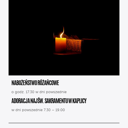
NABOŻEŃSTWO RÓŻAŃCOWE
o godz. 17.30 w dni powszednie
ADORACJA NAJŚW. SAKRAMENTU W KAPLICY
w dni powszednie 7.30 – 19.00