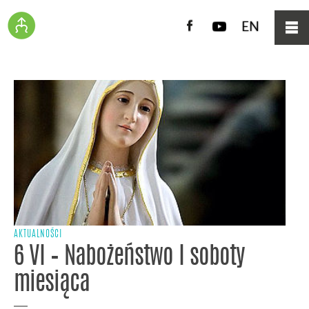
Facebook
YouTube
EN
AKTUALNOŚCI
6 VI – Nabożeństwo I soboty
miesiąca