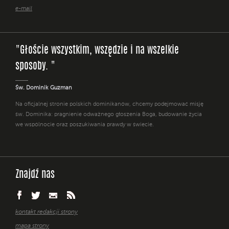
e-mail
"Głoście wszystkim, wszędzie i na wszelkie
sposoby. "
Św. Dominik Guzman
Na oficjalnej stronie polskich dominikanów, chcemy podejmować misję
św. Dominika: pragnienie odważnego głoszenia Boga, budowanie życia
we wspólnocie oraz poszukiwania prawdy w świecie.
Znajdź nas
kontakt redakcji strony
mapa strony