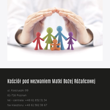
Kościół pod wezwaniem Matki Bożej Różańcowej
ul. Kościuszki 99
61-716 Poznań
tel - centrala: +48 61 852 31 34
fax klasztoru: +48 61 582 38 67