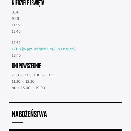
NIEDZIELE I ŚWIĘTA
8.30
9.45
11.15
12.45
15.45
17.00 [w jęz. angielskim / in English]
,
18.45
DNI POWSZEDNIE
7.00 – 7.15, 8.00 – 8.15
11.30 – 12.30
oraz 16.00 – 19.00
NABOŻEŃSTWA