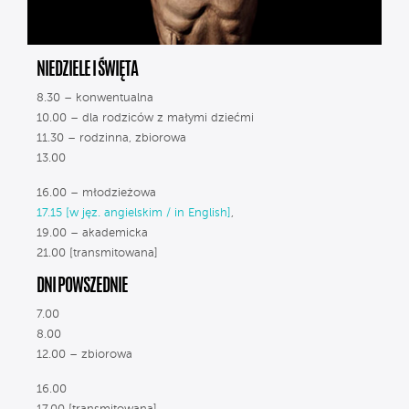
NIEDZIELE I ŚWIĘTA
8.30 – konwentualna
10.00 – dla rodziców z małymi dziećmi
11.30 – rodzinna, zbiorowa
13.00
16.00 – młodzieżowa
17.15 [w jęz. angielskim / in English]
,
19.00 – akademicka
21.00 [transmitowana]
DNI POWSZEDNIE
7.00
8.00
12.00 – zbiorowa
16.00