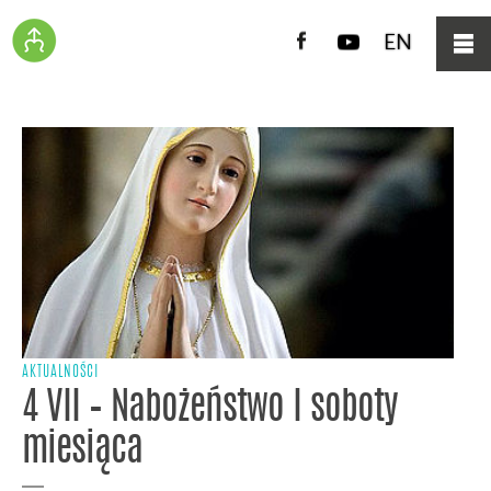
Facebook
YouTube
EN
AKTUALNOŚCI
4 VII – Nabożeństwo I soboty
miesiąca