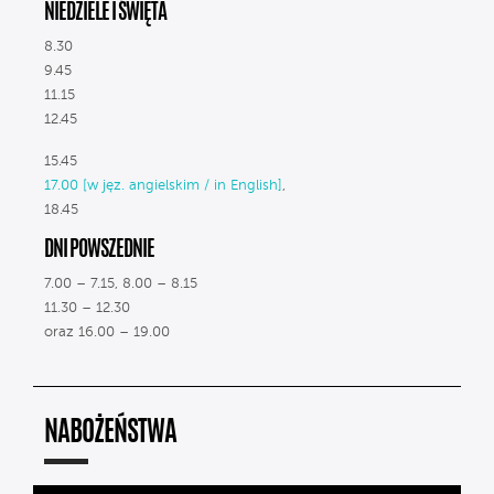
NIEDZIELE I ŚWIĘTA
8.30
9.45
11.15
12.45
15.45
17.00 [w jęz. angielskim / in English]
,
18.45
DNI POWSZEDNIE
7.00 – 7.15, 8.00 – 8.15
11.30 – 12.30
oraz 16.00 – 19.00
NABOŻEŃSTWA