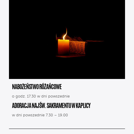
NABOŻEŃSTWO RÓŻAŃCOWE
o godz. 17.30 w dni powszednie
ADORACJA NAJŚW. SAKRAMENTU W KAPLICY
w dni powszednie 7.30 – 19.00