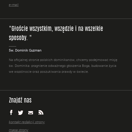
e-mail
"Głoście wszystkim, wszędzie i na wszelkie
sposoby. "
Św. Dominik Guzman
Na oficjalnej stronie polskich dominikanów, chcemy podejmować misję
św. Dominika: pragnienie odważnego głoszenia Boga, budowanie życia
we wspólnocie oraz poszukiwania prawdy w świecie.
Znajdź nas
kontakt redakcji strony
mapa strony