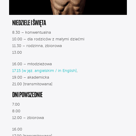
NIEDZIELE I ŚWIĘTA
8.30 – konwentualna
10.00 – dla rodziców z małymi dziećmi
11.30 – rodzinna, zbiorowa
13.00
16.00 – młodzieżowa
17.15 [w jęz. angielskim / in English]
,
19.00 – akademicka
21.00 [transmitowana]
DNI POWSZEDNIE
7.00
8.00
12.00 – zbiorowa
16.00