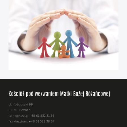
Kościół pod wezwaniem Matki Bożej Różańcowej
ul. Kościuszki 99
61-716 Poznań
tel - centrala: +48 61 852 31 34
fax klasztoru: +48 61 582 38 67