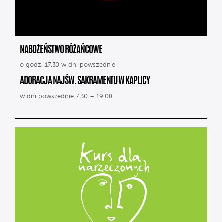
NABOŻEŃSTWO RÓŻAŃCOWE
o godz. 17.30 w dni powszednie
ADORACJA NAJŚW. SAKRAMENTU W KAPLICY
w dni powszednie 7.30 – 19.00