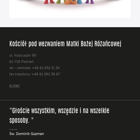
Kościół pod wezwaniem Matki Bożej Różańcowej
ul. Kościuszki 99
61-716 Poznań
tel - centrala: +48 61 852 31 34
fax klasztoru: +48 61 582 38 67
e-mail
"Głoście wszystkim, wszędzie i na wszelkie
sposoby. "
Św. Dominik Guzman