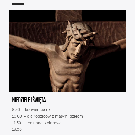
NIEDZIELE I ŚWIĘTA
8.30 – konwentualna
10.00 – dla rodziców z małymi dziećmi
11.30 – rodzinna, zbiorowa
13.00