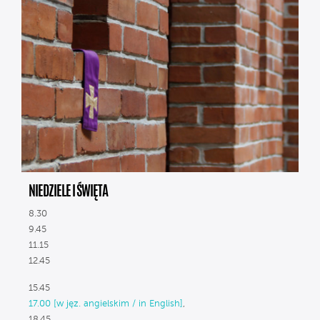
NIEDZIELE I ŚWIĘTA
8.30
9.45
11.15
12.45
15.45
17.00 [w jęz. angielskim / in English]
,
18.45