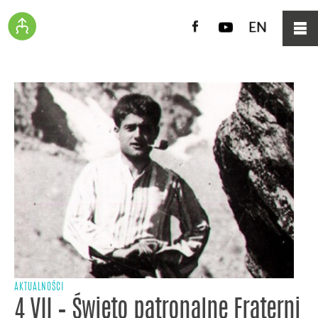
Facebook
YouTube
EN
AKTUALNOŚCI
4 VII – Święto patronalne Fraterni