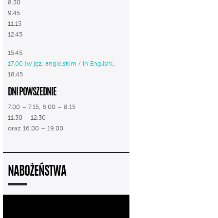
8.30
9.45
11.15
12.45
15.45
17.00 [w jęz. angielskim / in English]
,
18.45
DNI POWSZEDNIE
7.00 – 7.15, 8.00 – 8.15
11.30 – 12.30
oraz 16.00 – 19.00
NABOŻEŃSTWA