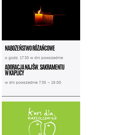
NABOŻEŃSTWO RÓŻAŃCOWE
o godz. 17.30 w dni powszednie
ADORACJA NAJŚW. SAKRAMENTU
W KAPLICY
w dni powszednie 7.30 – 19.00