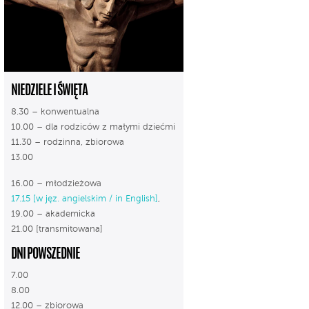
NIEDZIELE I ŚWIĘTA
8.30 – konwentualna
10.00 – dla rodziców z małymi dziećmi
11.30 – rodzinna, zbiorowa
13.00
16.00 – młodzieżowa
17.15 [w jęz. angielskim / in English]
,
19.00 – akademicka
21.00 [transmitowana]
DNI POWSZEDNIE
7.00
8.00
12.00 – zbiorowa