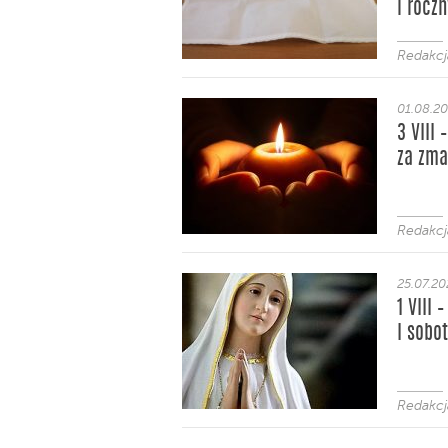
i rocz
Redakcj
01.08.2
3 VIII
za zma
Redakcj
25.07.2
1 VIII
I sobo
Redakcj