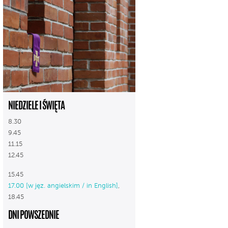
NIEDZIELE I ŚWIĘTA
8.30
9.45
11.15
12.45
15.45
17.00 [w jęz. angielskim / in English]
,
18.45
DNI POWSZEDNIE