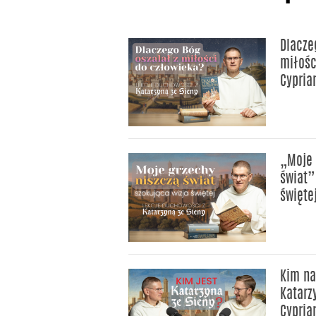
Dlacze
miłośc
Cypria
„Moje 
świat”
święte
Kim na
Katarz
Cypria