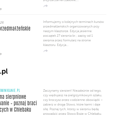
przyrzeczenia czasowe,...
a
Informujemy o kolejnych terminach kursów
026
przedmałżeńskich organizowanych przy
przedmałżeńskie
naszym klasztorze. Edycja jesienna:
początek 27 sierpnia br.; zapisy od 1
sierpnia przez formularz na stronie
klasztoru. Edycja...
a
OMINIKANIE.PL
Zaczynamy sierpień! Niezależnie od tego,
czy wędrujesz na pielgrzymkowym szlaku,
na sierpniowe
czy kroczysz przez codzienne obowiązki –
anie – poznaj braci
zabierz w drogę Słowo, które karmi i daje
cych w Chlebaku
siłę. Poznaj tych, którzy w sierpniu będą
prowadzić przez Słowo Boże w Chlebaku.