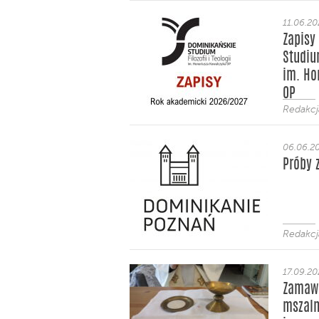
11.06.2
Zapisy
Studium
im. Ho
OP
Redakcj
06.06.2
Próby z
Redakcj
17.09.20
Zamawi
mszaln