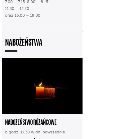
7.00 – 7.15, 8.00 – 8.15
11.30 – 12.30
oraz 16.00 – 19.00
NABOŻEŃSTWA
NABOŻEŃSTWO RÓŻAŃCOWE
o godz. 17.30 w dni powszednie