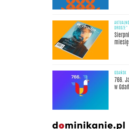
AKTUALNO
DRODZE"
Sierpn
miesię
GDAŃSK
766. J
w Gda