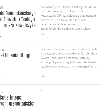
Zapraszamy do „Dominikańskiego Studium
026
Filozofii i Teologii im. Honoriusza
 do Dominikańskiego
Kowalczyka OP” działającego przy naszym
 Filozofii i Teologii
klasztorze. Jest to dwuletnia szkoła
przeznaczona dla wszystkich,
noriusza Kowalczyka
którzy chcieliby pogłębić swoją wiarę...
a
Szanowni Państwo, w ostatnich tygodniach
026
kilka razy próbowano zakłócić liturgię Mszy
akłócania liturgii
Świętej, naruszono przestrzeń kaplicy
adoracji Najświętszego Sakramentu, doszło
też do aktów wandalizmu na krużgankach...
a
*
25
anie intencji
ych, gregoriańskich