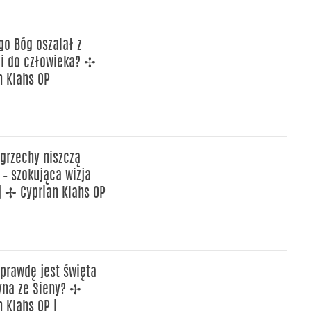
go Bóg oszalał z
i do człowieka? ✢
n Klahs OP
grzechy niszczą
 – szokująca wizja
j ✢ Cyprian Klahs OP
prawdę jest święta
yna ze Sieny? ✢
n Klahs OP i