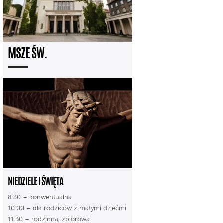
MSZE ŚW.
NIEDZIELE I ŚWIĘTA
8.30 – konwentualna
10.00 – dla rodziców z małymi dziećmi
11.30 – rodzinna, zbiorowa