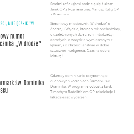
Swoimi refleksjami podzielą się Łukasz
Janik OP z Poznania oraz Mariusz Kulig OP
z Warszawy.
,
ŚCI
MIESIĘCZNIK "W
Sierpniowy miesięcznik „W drodze” o
Andrzeju Wajdzie, którego rok obchodzimy,
o uzależnionych dzieciach, młodzieży i
iowy numer
dorosłych, o wstydzie wymieszanym z
cznika „W drodze”
lękiem, i o chrześcijaństwie w dobie
sztucznej inteligencji. Czas na dobrą
lekturę!
Gdańscy dominikanie przypomną o
duchowych korzeniach Jarmarku św.
armark św. Dominika
Dominika. W programie odpust z kard.
ńsku
Timothym Radcliffe'em OP, rekolekcje i
kilkadziesiąt wydarzeń