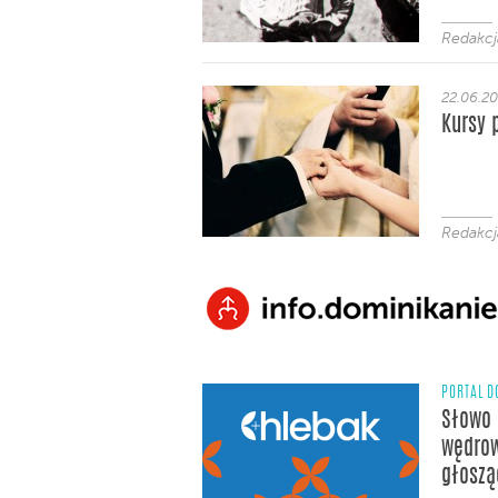
Redakcj
22.06.2
Kursy 
Redakcj
PORTAL D
Słowo 
wędrow
głoszą