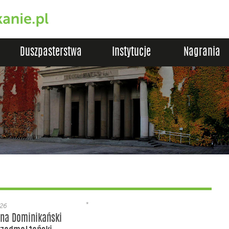
Duszpasterstwa
Instytucje
Nagrania
*
026
 na Dominikański