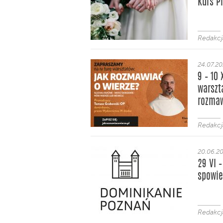
Kurs P
Redakcj
24.07.2
9 – 10 
warszt
rozmaw
Redakcj
20.06.2
29 VI 
spowie
Redakcj