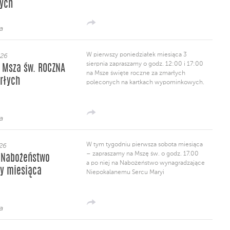
nych
a
W pierwszy poniedziałek miesiąca 3
026
sierpnia zapraszamy o godz. 12:00 i 17:00
 – Msza św. ROCZNA
na Msze święte roczne za zmarłych
rłych
poleconych na kartkach wypominkowych.
a
W tym tygodniu pierwsza sobota miesiąca
026
– zapraszamy na Mszę św. o godz. 17.00
 – Nabożeństwo
a po niej na Nabożeństwo wynagradzające
ty miesiąca
Niepokalanemu Sercu Maryi
a