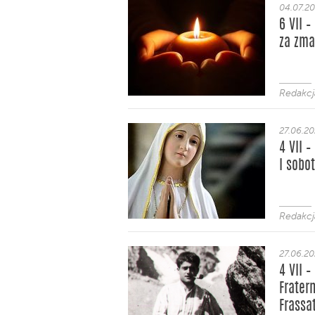
04.07.2
6 VII 
za zma
Redakcj
27.06.2
4 VII 
I sobo
Redakcj
27.06.2
4 VII 
Fratern
Frassa