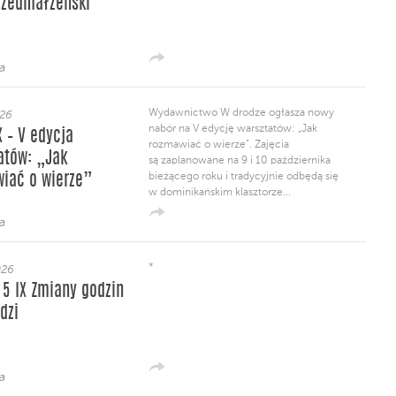
rzedmałżeński
a
Wydawnictwo W drodze ogłasza nowy
026
nabór na V edycję warsztatów: „Jak
X – V edycja
rozmawiać o wierze”. Zajęcia
atów: „Jak
są zaplanowane na 9 i 10 października
bieżącego roku i tradycyjnie odbędą się
iać o wierze”
w dominikańskim klasztorze...
a
*
026
– 5 IX Zmiany godzin
dzi
a