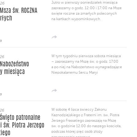
Jutro w pierwszy poniedziałek miesiąca
026
zapraszamy o godz. 12:00 i 17:00 na Msze
– Msza św. ROCZNA
święte roczne za zmarłych poleconych
rłych
na kartkach wypominkowych.
a
W tym tygodniu pierwsza sobota miesiąca
026
– zapraszamy na Mszę św. o godz. 17.00
– Nabożeństwo
a po niej na Nabożeństwo wynagradzające
ty miesiąca
Niepokalanemu Sercu Maryi
a
W sobotę 4 lipca świeccy Zakonu
026
Kaznodziejskiego z Fraterni im. św. Piotra
– Święto patronalne
Jerzego Frassatiego zapraszają na Mszę
i św. Piotra Jerzego
św. o godzinie 12.00 do naszego kościoła,
podczas której pięć osób złoży
tiego