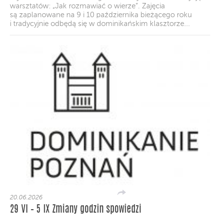
warsztatów: „Jak rozmawiać o wierze”. Zajęcia
są zaplanowane na 9 i 10 października bieżącego roku
i tradycyjnie odbędą się w dominikańskim klasztorze...
20.06.2026
29 VI – 5 IX Zmiany godzin spowiedzi