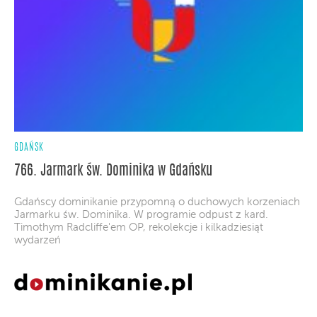
GDAŃSK
766. Jarmark św. Dominika w Gdańsku
Gdańscy dominikanie przypomną o duchowych korzeniach
Jarmarku św. Dominika. W programie odpust z kard.
Timothym Radcliffe'em OP, rekolekcje i kilkadziesiąt
wydarzeń