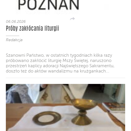
06.06.2026
Próby zakłócania liturgii
Redakcja
Szanowni Państwo, w ostatnich tygodniach kilka razy
próbowano zakłócić liturgię Mszy Świętej, naruszono
przestrzeń kaplicy adoracji Najświętszego Sakramentu,
doszło też do aktów wandalizmu na krużgankach...