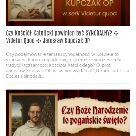
Czy Kościół Katolicki powinien być SYNODALNY? ✣
Videtur Quod ✣ Jarosław Kupczak OP
Czy podejmowanie tematu synodalności w Kościele to
szansa na konieczną odnowę, czy może zagrożenie dla
tradycji i tożsamości Kościoła Katolickiego? O. prof.
Jarosław Kupczak OP w swoim wykładzie „Utrum catholica
Ecclesia sinodalis...