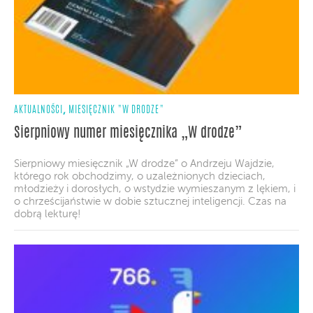
,
AKTUALNOŚCI
MIESIĘCZNIK "W DRODZE"
Sierpniowy numer miesięcznika „W drodze”
Sierpniowy miesięcznik „W drodze” o Andrzeju Wajdzie,
którego rok obchodzimy, o uzależnionych dzieciach,
młodzieży i dorosłych, o wstydzie wymieszanym z lękiem, i
o chrześcijaństwie w dobie sztucznej inteligencji. Czas na
dobrą lekturę!