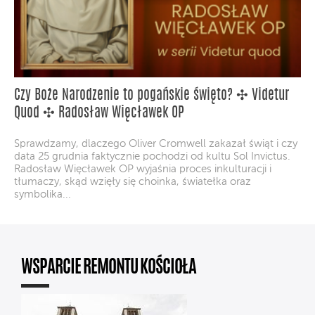
Czy Boże Narodzenie to pogańskie święto? ✣ Videtur
Quod ✣ Radosław Więcławek OP
Sprawdzamy, dlaczego Oliver Cromwell zakazał świąt i czy
data 25 grudnia faktycznie pochodzi od kultu Sol Invictus.
Radosław Więcławek OP wyjaśnia proces inkulturacji i
tłumaczy, skąd wzięły się choinka, światełka oraz
symbolika...
WSPARCIE REMONTU KOŚCIOŁA