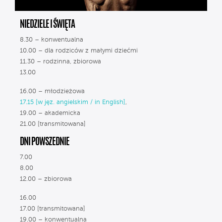
NIEDZIELE I ŚWIĘTA
8.30 – konwentualna
10.00 – dla rodziców z małymi dziećmi
11.30 – rodzinna, zbiorowa
13.00
16.00 – młodzieżowa
17.15 [w jęz. angielskim / in English]
,
19.00 – akademicka
21.00 [transmitowana]
DNI POWSZEDNIE
7.00
8.00
12.00 – zbiorowa
16.00
17.00 [transmitowana]
19.00 – konwentualna