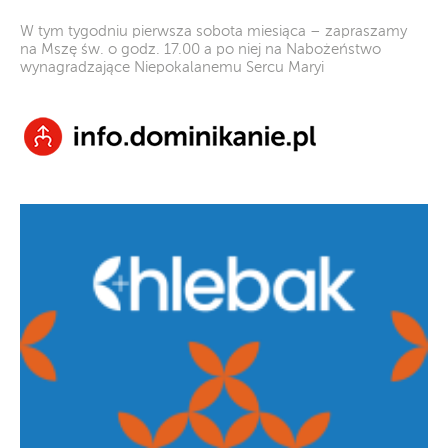
W tym tygodniu pierwsza sobota miesiąca – zapraszamy
na Mszę św. o godz. 17.00 a po niej na Nabożeństwo
wynagradzające Niepokalanemu Sercu Maryi