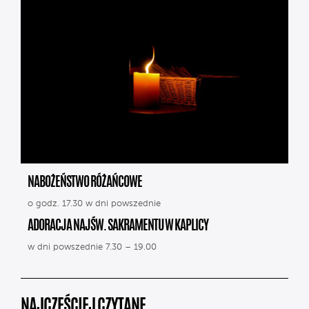
NABOŻEŃSTWO RÓŻAŃCOWE
o godz. 17.30 w dni powszednie
ADORACJA NAJŚW. SAKRAMENTU W KAPLICY
w dni powszednie 7.30 – 19.00
NAJCZĘŚCIEJ CZYTANE