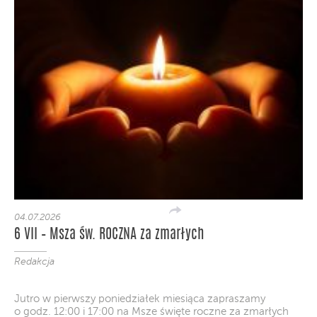
04.07.2026
6 VII – Msza św. ROCZNA za zmarłych
Redakcja
Jutro w pierwszy poniedziałek miesiąca zapraszamy
o godz. 12:00 i 17:00 na Msze święte roczne za zmarłych