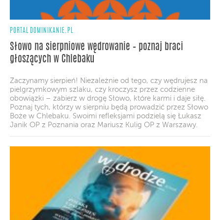
PORTAL DOMINIKANIE.PL
Słowo na sierpniowe wędrowanie – poznaj braci
głoszących w Chlebaku
Zaczynamy sierpień! Niezależnie od tego, czy wędrujesz na
pielgrzymkowym szlaku, czy kroczysz przez codzienne
obowiązki – zabierz w drogę Słowo, które karmi i daje siłę.
Poznaj tych, którzy w sierpniu będą prowadzić przez Słowo
Boże w Chlebaku. Swoimi refleksjami podzielą się Łukasz
Janik OP z Poznania oraz Mariusz Kulig OP z Warszawy.