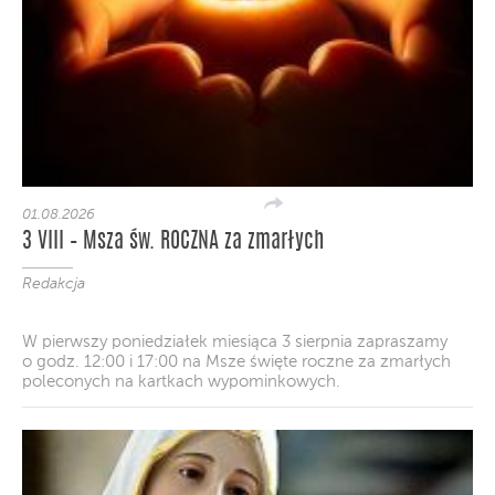
01.08.2026
3 VIII – Msza św. ROCZNA za zmarłych
Redakcja
W pierwszy poniedziałek miesiąca 3 sierpnia zapraszamy
o godz. 12:00 i 17:00 na Msze święte roczne za zmarłych
poleconych na kartkach wypominkowych.