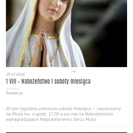
25.07.2026
1 VIII – Nabożeństwo I soboty miesiąca
Redakcja
W tym tygodniu pierwsza sobota miesiąca – zapraszamy
na Mszę św. o godz. 17.00 a po niej na Nabożeństwo
wynagradzające Niepokalanemu Sercu Maryi