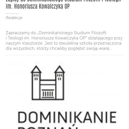
im. Honoriusza Kowalczyka OP
Redakcja
Zapraszamy do „Dominikańskiego Studium Filozofii
i Teologii im. Honoriusza Kowalczyka OP” działającego przy
naszym klasztorze. Jest to dwuletnia szkoła przeznaczona
dla wszystkich, którzy chcieliby pogłębić swoją wiarę...