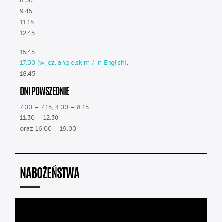
8.30
9.45
11.15
12.45
15.45
17.00 [w jęz. angielskim / in English]
,
18.45
DNI POWSZEDNIE
7.00 – 7.15, 8.00 – 8.15
11.30 – 12.30
oraz 16.00 – 19.00
NABOŻEŃSTWA