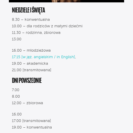
NIEDZIELE I ŚWIĘTA
8.30 – konwentualna
10.00 – dla rodziców z małymi dziećmi
11.30 – rodzinna, zbiorowa
13.00
16.00 – młodzieżowa
17.15 [w jęz. angielskim / in English]
,
19.00 – akademicka
21.00 [transmitowana]
DNI POWSZEDNIE
7.00
8.00
12.00 – zbiorowa
16.00
17.00 [transmitowana]
19.00 – konwentualna