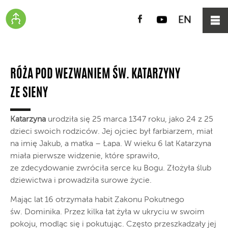
Facebook
YouTube
EN
RÓŻA POD WEZWANIEM ŚW. KATARZYNY
ZE SIENY
Katarzyna
urodziła się 25 marca 1347 roku, jako 24 z 25
dzieci swoich rodziców. Jej ojciec był farbiarzem, miał
na imię Jakub, a matka – Łapa. W wieku 6 lat Katarzyna
miała pierwsze widzenie, które sprawiło,
ze zdecydowanie zwróciła serce ku Bogu. Złożyła ślub
dziewictwa i prowadziła surowe życie.
Mając lat 16 otrzymała habit Zakonu Pokutnego
św. Dominika. Przez kilka łat żyła w ukryciu w swoim
pokoju, modląc się i pokutując. Często przeszkadzały jej