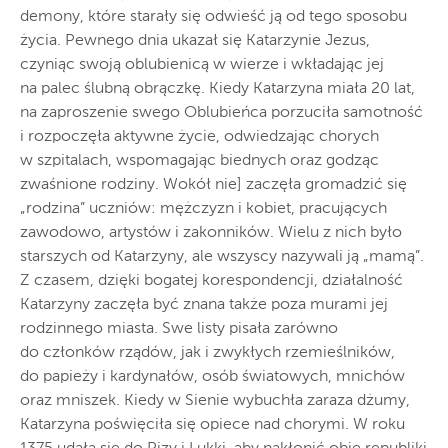
demony, które starały się odwieść ją od tego sposobu
życia. Pewnego dnia ukazał się Katarzynie Jezus,
czyniąc swoją oblubienicą w wierze i wkładając jej
na palec ślubną obrączkę. Kiedy Katarzyna miała 20 lat,
na zaproszenie swego Oblubieńca porzuciła samotność
i rozpoczęła aktywne życie, odwiedzając chorych
w szpitalach, wspomagając biednych oraz godząc
zwaśnione rodziny. Wokół nie] zaczęła gromadzić się
„rodzina” uczniów: mężczyzn i kobiet, pracujących
zawodowo, artystów i zakonników. Wielu z nich było
starszych od Katarzyny, ale wszyscy nazywali ją „mamą”.
Z czasem, dzięki bogatej korespondencji, działalność
Katarzyny zaczęła być znana także poza murami jej
rodzinnego miasta. Swe listy pisała zarówno
do członków rządów, jak i zwykłych rzemieślników,
do papieży i kardynałów, osób światowych, mnichów
oraz mniszek. Kiedy w Sienie wybuchła zaraza dżumy,
Katarzyna poświęciła się opiece nad chorymi. W roku