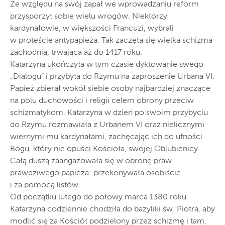
Ze względu na swój zapał we wprowadzaniu reform
przysporzył sobie wielu wrogów. Niektórzy
kardynałowie, w większości Francuzi, wybrali
w proteście antypapieża. Tak zaczęła się wielka schizma
zachodnia, trwająca aż do 1417 roku.
Katarzyna ukończyła w tym czasie dyktowanie swego
„Dialogu” i przybyła do Rzymu na zaproszenie Urbana VI.
Papież zbierał wokół siebie osoby najbardziej znaczące
na polu duchowości i religii celem obrony przeciw
schizmatykom. Katarzyna w dzień po swoim przybyciu
do Rzymu rozmawiała z Urbanem VI oraz nielicznymi
wiernymi mu kardynałami, zachęcając ich do ufności
Bogu, który nie opu­ści Kościoła, swojej Oblubienicy.
Całą duszą zaangażowała się w obronę praw
prawdziwego papieża: przekonywała osobiście
i za pomocą listów.
Od początku lutego do połowy marca 1380 roku
Katarzyna codziennie chodziła do bazyliki św. Piotra, aby
modlić się za Kościół podzielony przez schizmę i tam,