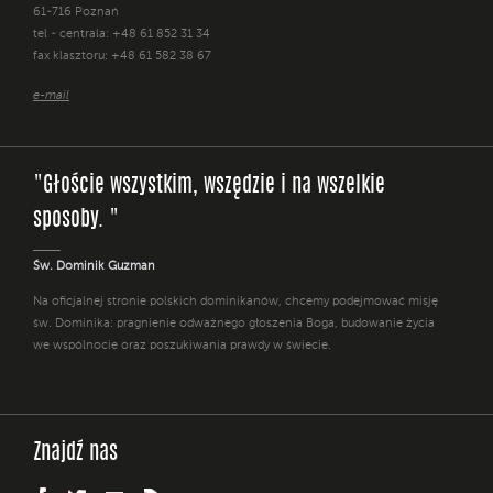
61-716 Poznań
tel - centrala: +48 61 852 31 34
fax klasztoru: +48 61 582 38 67
e-mail
"Głoście wszystkim, wszędzie i na wszelkie
sposoby. "
Św. Dominik Guzman
Na oficjalnej stronie polskich dominikanów, chcemy podejmować misję
św. Dominika: pragnienie odważnego głoszenia Boga, budowanie życia
we wspólnocie oraz poszukiwania prawdy w świecie.
Znajdź nas