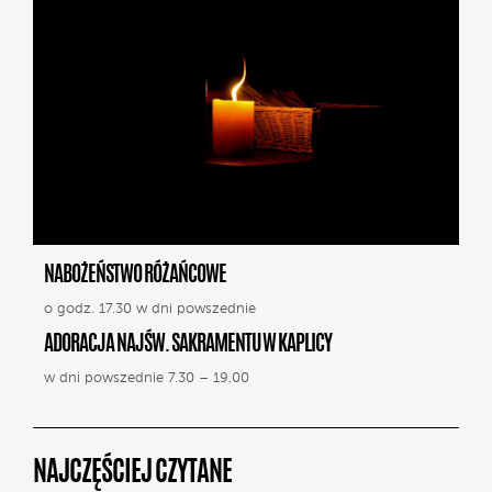
NABOŻEŃSTWO RÓŻAŃCOWE
o godz. 17.30 w dni powszednie
ADORACJA NAJŚW. SAKRAMENTU W KAPLICY
w dni powszednie 7.30 – 19.00
NAJCZĘŚCIEJ CZYTANE