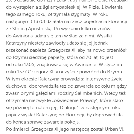
1375 udała się do Pizy i Lukki, aby nakłonić obie republiki
do wystąpienia z ligi antypapieskiej. W Pizie, 1 kwietnia
tego samego roku, otrzymała stygmaty. W roku
następnym ( 1370) działała na rzecz pojednania Florencji
ze Stolicą Apostolską. Po wysłaniu kilku uczniów
do Awinionu udała się tam w ślad za nimi. Wysiłki
Katarzyny niestety zawiodły udało się jej jednak
przekonać papieża Grzegorza XI, aby na nowo przeniósł
do Rzymu siedzibę papieży, która od 70 lat, to jest
od roku 1305, znajdowała się w Awinionie. W styczniu
roku 1377 Grzegorz XI uroczyście powrócił do Rzymu.
W tym okresie Katarzyna prowadziła intensywne życie
duchowe; doprowadziła tez do zawarcia pokoju między
zwaśnionymi gałęziami rodziny Salimbenich. Wtedy też
otrzymała niezwykłe „oświecenie Prawdy”, które stało
się później tematem jej ,,Dialogu”. w następnym roku
papież wysłał Katarzynę do Florencji, by doprowadziła
do końca sprawę zawarcia pokoju.
Po śmierci Grzegorza XI jego następcą został Urban VI.